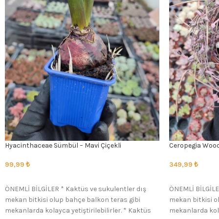
Hyacinthaceae Sümbül – Mavi Çiçekli
Ceropegia Woodi
99,99
₺
349,99
₺
SEÇENEKLER
SEÇENEKLER
ÖNEMLİ BİLGİLER * Kaktüs ve sukulentler dış
ÖNEMLİ BİLGİLER
mekan bitkisi olup bahçe balkon teras gibi
mekan bitkisi o
mekanlarda kolayca yetiştirilebilirler. * Kaktüs
mekanlarda kolay