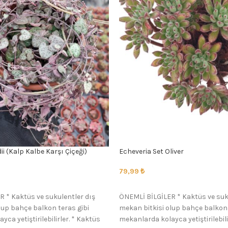
i (Kalp Kalbe Karşı Çiçeği)
Echeveria Set Oliver
79,99
₺
SEÇENEKLER
 * Kaktüs ve sukulentler dış
ÖNEMLİ BİLGİLER * Kaktüs ve suk
lup bahçe balkon teras gibi
mekan bitkisi olup bahçe balkon 
ca yetiştirilebilirler. * Kaktüs
mekanlarda kolayca yetiştirilebili