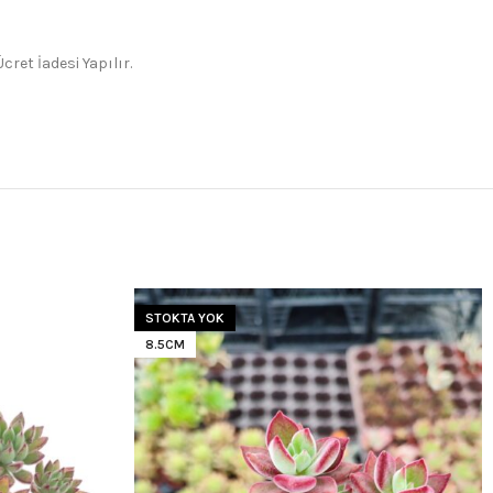
ret İadesi Yapılır.
STOKTA YOK
8.5CM