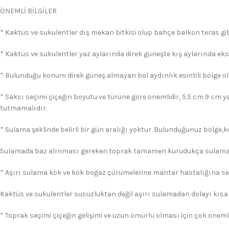
ÖNEMLİ BİLGİLER
* Kaktüs ve sukulentler dış mekan bitkisi olup bahçe balkon teras gibi
* Kaktüs ve sukulentler yaz aylarında direk güneşte kış aylarında eks
* Bulunduğu konum direk güneş almayan bol aydınlık esintili bölge ol
* Saksı seçimi çiçeğin boyutu ve türüne göre önemlidir, 5.5 cm 9 cm y
tutmamalıdır.
* Sulama şeklinde belirli bir gün aralığı yoktur. Bulunduğunuz bölge,
Sulamada baz alınması gereken toprak tamamen kurudukça sulama 
* Aşırı sulama kök ve kök boğaz çürümelerine mantar hastalığına s
Kaktüs ve sukulentler susuzluktan değil aşırı sulamadan dolayı kısa
* Toprak seçimi çiçeğin gelişimi ve uzun ömürlü olması için çok önemli