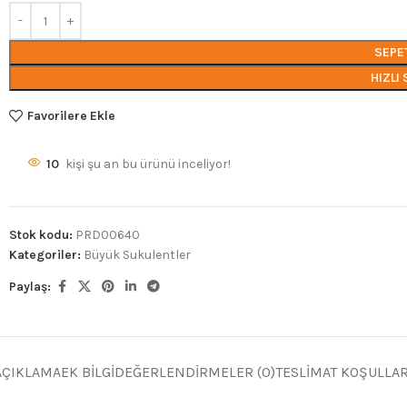
SEPE
HIZLI 
Favorilere Ekle
10
kişi şu an bu ürünü inceliyor!
Stok kodu:
PRD00640
Kategoriler:
Büyük Sukulentler
Paylaş:
AÇIKLAMA
EK BILGI
DEĞERLENDIRMELER (0)
TESLIMAT KOŞULLAR