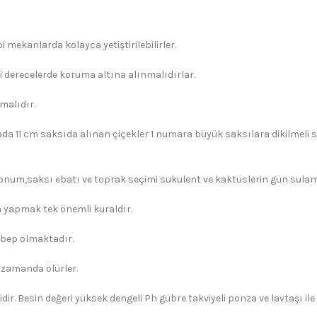
 mekanlarda kolayca yetiştirilebilirler.
i derecelerde koruma altına alınmalıdırlar.
malıdır.
ada 11 cm saksıda alınan çiçekler 1 numara büyük saksılara dikilmeli s
konum,saksı ebatı ve toprak seçimi sukulent ve kaktüslerin gün sulama 
yapmak tek önemli kuraldır.
ebep olmaktadır.
 zamanda ölürler.
dir. Besin değeri yüksek dengeli Ph gübre takviyeli ponza ve lavtaşı il