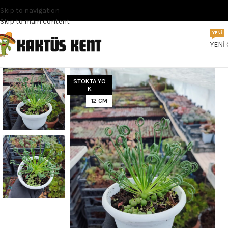
Skip to navigation
Skip to main content
YENI
YENI
STOKTA YO
K
12 CM