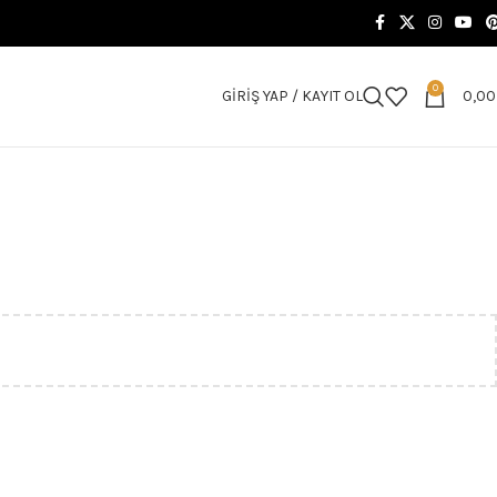
0
GIRIŞ YAP / KAYIT OL
0,0