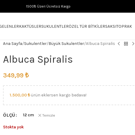
1500₺ Üzeri Ücretsiz Kargo
 GELENLER
KAKTÜSLER
SUKULENTLER
ÖZEL TÜR BITKILER
SAKSI
TOPRAK
Ana Sayfa
Sukulentler
Büyük Sukulentler
Albuca Spiralis
Albuca Spiralis
349,99
₺
1.500,00
₺
ürün eklersen kargo bedava!
ÖLÇÜ
12 cm
Temizle
Stokta yok