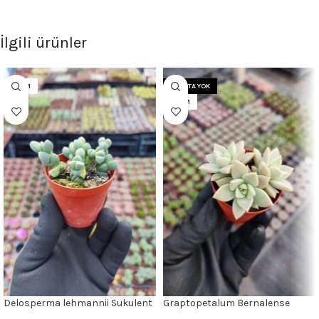
İlgili ürünler
5.5CM
STOKTA YOK
5.5CM
Delosperma lehmannii Sukulent
Graptopetalum Bernalense
Sukulent