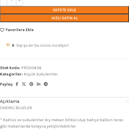
SEPETE EKLE
HIZLI SATIN AL
Favorilere Ekle
6
kişi şu an bu ürünü inceliyor!
Stok kodu:
PRD00636
Kategoriler:
Küçük Sukulentler
Paylaş:
Açıklama
ÖNEMLİ BİLGİLER
* Kaktüs ve sukulentler dış mekan bitkisi olup bahçe balkon teras
gibi mekanlarda kolayca yetiştirilebilirler.