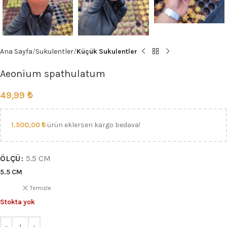
Ana Sayfa
Sukulentler
Küçük Sukulentler
Aeonium spathulatum
49,99
₺
1.500,00
₺
ürün eklersen kargo bedava!
ÖLÇÜ
5.5 CM
5.5 CM
Temizle
Stokta yok