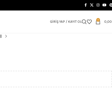
0
GIRIŞ YAP / KAYIT OL
0,0