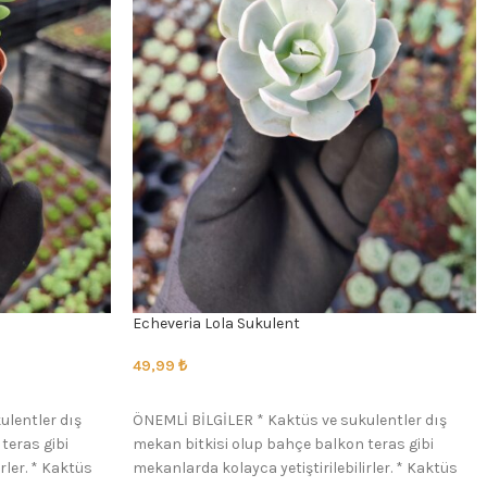
Echeveria Lola Sukulent
49,99
₺
SEÇENEKLER
ulentler dış
ÖNEMLİ BİLGİLER * Kaktüs ve sukulentler dış
teras gibi
mekan bitkisi olup bahçe balkon teras gibi
rler. * Kaktüs
mekanlarda kolayca yetiştirilebilirler. * Kaktüs