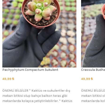
Pachyphytum Compactum Sukulent
Crassula Budha
49,99
₺
49,99
₺
SEÇENEKLER
SEÇENEKLER
ÖNEMLİ BİLGİLER * Kaktüs ve sukulentler dış
ÖNEMLİ BİLGİLER
mekan bitkisi olup bahçe balkon teras gibi
mekan bitkisi o
mekanlarda kolayca yetiştirilebilirler. * Kaktüs
mekanlarda kolay