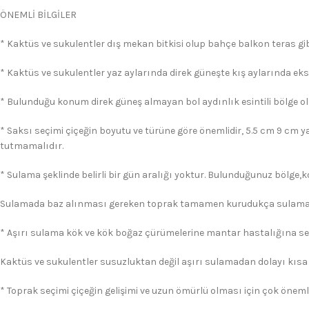
ÖNEMLİ BİLGİLER
* Kaktüs ve sukulentler dış mekan bitkisi olup bahçe balkon teras gibi
* Kaktüs ve sukulentler yaz aylarında direk güneşte kış aylarında eks
* Bulunduğu konum direk güneş almayan bol aydınlık esintili bölge ol
* Saksı seçimi çiçeğin boyutu ve türüne göre önemlidir, 5.5 cm 9 cm y
tutmamalıdır.
* Sulama şeklinde belirli bir gün aralığı yoktur. Bulunduğunuz bölge,
Sulamada baz alınması gereken toprak tamamen kurudukça sulama 
* Aşırı sulama kök ve kök boğaz çürümelerine mantar hastalığına s
Kaktüs ve sukulentler susuzluktan değil aşırı sulamadan dolayı kısa
* Toprak seçimi çiçeğin gelişimi ve uzun ömürlü olması için çok önemli