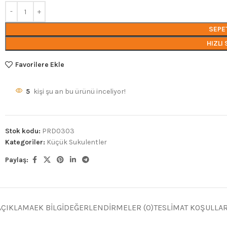
SEPE
HIZLI 
Favorilere Ekle
5
kişi şu an bu ürünü inceliyor!
Stok kodu:
PRD0303
Kategoriler:
Küçük Sukulentler
Paylaş:
AÇIKLAMA
EK BILGI
DEĞERLENDIRMELER (0)
TESLIMAT KOŞULLAR