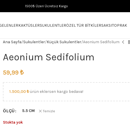
1500₺ Üzeri Ücretsiz Kargo
 GELENLER
KAKTÜSLER
SUKULENTLER
ÖZEL TÜR BITKILER
SAKSI
TOPRAK
Ana Sayfa
Sukulentler
Küçük Sukulentler
Aeonium Sedifolium
Aeonium Sedifolium
59,99
₺
1.500,00
₺
ürün eklersen kargo bedava!
ÖLÇÜ
5.5 CM
Temizle
Stokta yok