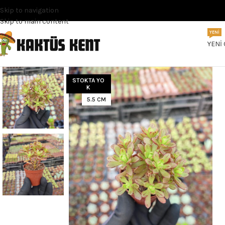
Skip to navigation
Skip to main content
YENI
YENI
STOKTA YO
K
5.5 CM