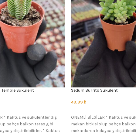
 Temple Sukulent
Sedum Burrito Sukulent
49,99
₺
SEÇENEKLER
 * Kaktüs ve sukulentler dış
ÖNEMLİ BİLGİLER * Kaktüs ve suk
lup bahçe balkon teras gibi
mekan bitkisi olup bahçe balkon 
ca yetiştirilebilirler. * Kaktüs
mekanlarda kolayca yetiştirilebili