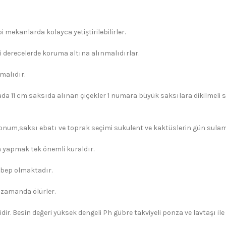
 mekanlarda kolayca yetiştirilebilirler.
i derecelerde koruma altına alınmalıdırlar.
malıdır.
ada 11 cm saksıda alınan çiçekler 1 numara büyük saksılara dikilmeli s
konum,saksı ebatı ve toprak seçimi sukulent ve kaktüslerin gün sulama 
yapmak tek önemli kuraldır.
ebep olmaktadır.
 zamanda ölürler.
dir. Besin değeri yüksek dengeli Ph gübre takviyeli ponza ve lavtaşı il